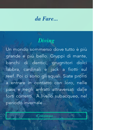
da Fare...
Diving
Un mondo sommerso dove tutto è più
grande e più bello. Gruppi di mante,
banchi di dentici, grugnitori dolci
labbra, cardinali e jack a fiotti sul
reef. Poi ci sono gli squali. Siate pronti
a entrare in contatto con loro, nelle
pass e negli anfratti attraversati dalle
forti correnti.
A livello subacqueo, nel
periodo invernale...
Continua...