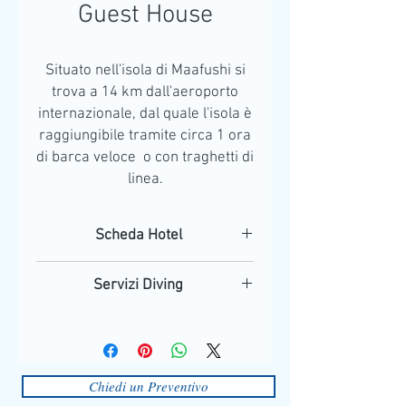
Guest House
Situato nell'isola di Maafushi si
trova a 14 km dall'aeroporto
internazionale, dal quale l
'isola è
raggiungibile tramite circa 1 ora
di barca veloce o con traghetti di
linea.
Scheda Hotel
Trattamento: pernottamento e prima
Servizi Diving
colazione
Posizione:
situata sull'isola di Mahafusi,
I servizi diving, vengono forniti dal
nell'aerea di Malè sud.1200 metri di
Centro Immersioni Fipsas
lunghezza e 250 metri di larghezza. Puoi
Subacquei Clandestini
decidere se visitarla a piedi in meno di
Contatti - Giuseppe Arcadipane
un'ora oppure in bicilcletta.
Chiedi un Preventivo
Contatti:
gsub@hotmail.it
Raggiungibile con 30 minuti di motoscafo