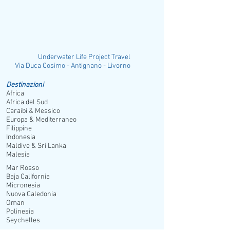
presenti 3 barche da safari sempre
ormeggiata fuori dal porto
che offrono tutti i tipi di bibite e alcolici a
richiesta. Un tender gratuito fa la spola
ogni 15 min.
Underwater Life Project Travel
ia Duca Cosimo - Antignano - Livorno
Destinazioni
Africa
Africa del Sud
Caraibi & Messico
Europa & Mediterraneo
Filippine
Indonesia
Maldive & Sri Lanka
Malesia
Mar Rosso
Baja California
Micronesia
Nuova Caledonia
Oman
Polinesia
Seychelles