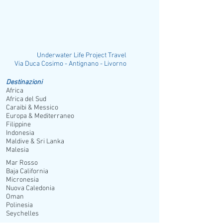
accoglienza. Si dividono in: 48 reserve
beach villa, spaziose e confortevoli,
situate all’interno della vegetazione, con
vista mare e patio; 34 lagoon prestige
beach villa, situate direttamente sulla
Underwater Life Project Travel
lunga spiaggia; 18 sunset prestige
ia Duca Cosimo - Antignano - Livorno
pavilion beach villa con elegante patio
privato sulla spiaggia per organizzare
Destinazioni
Africa
romantiche cene oppure per godere di
Africa del Sud
indimenticabili tramonti; 10 water villa,
Caraibi & Messico
con diretto acceso in mare, costruite in
Europa & Mediterraneo
legno, che garantiscono il massimo
Filippine
Indonesia
della privacy e sono dotate di piccola
Maldive & Sri Lanka
piscina; 2 water suite, per il massimo del
Malesia
comfort, situate direttamente sulla
Mar Rosso
laguna turchese, che sono dotate di
Baja California
vasca idromassaggio e piccola piscina
Micronesia
nella zona solarium; 4 family junior
Nuova Caledonia
suite, composte da una camera da letto
Oman
Polinesia
matrimoniale e da una zona giorno
Seychelles
separate; due 2 bedroom family