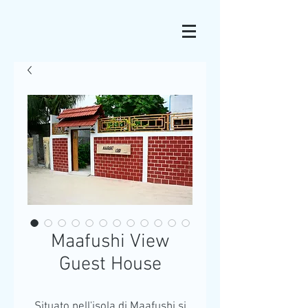
Maafushi View
Guest House
Situato nell'isola di Maafushi si