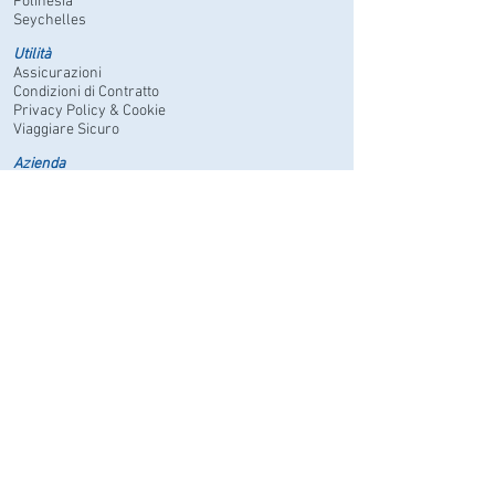
Polinesia
Seychelles
Utilità
Assicurazioni
Condizioni di Contratto
Privacy Policy & Cookie
Viaggiare Sicuro
Azienda
Contatti
Richiede un Preventivo
Newsletter
Fondo di Garanzia
Torna Su