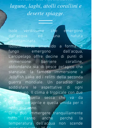
lagune, laghi, atolli corallini e
deserte spiagge.
Isole verdissime che emergono
dall’acqua ed una natura
incontaminata.
Isolotti verde smeraldo a forma di
fungo emergono dall’acqua,
L'arcipelago offre decine di punti di
immersione: barriere coralline,
abbondanza sia di pesce pelagico che
stanziale, la famosa immersione a
Jellyfish Lake ed i relitti della seconda
guerra mondiale. Un paradiso per
soddisfare le aspettative di ogni
subacqueo. Il clima è tropicale con due
stagioni: quella secca che va da
gennaio ad aprile e quella umida per il
resto dell’anno.
Ci si può immergere tranquillamente
tutto l'anno anche perché la
temperatura dell'acqua non scende