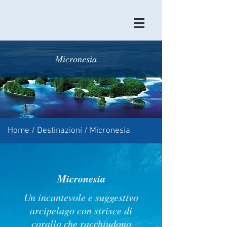
Micronesia
Home
/
Destinazioni
/ Micronesia
Micronesia
Un incantevole e suggestivo
arcipelago con strisce di
corallo che racchiudono