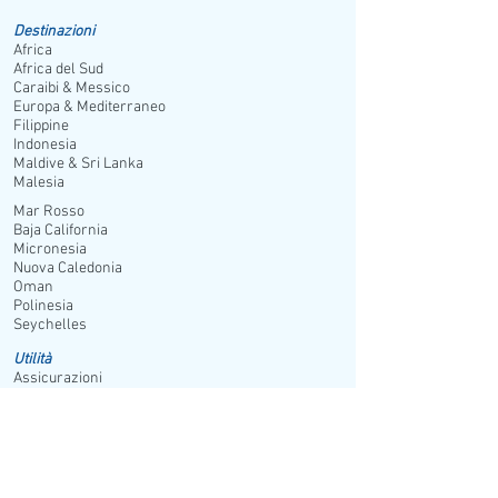
Destinazioni
Africa
Africa del Sud
Caraibi & Messico
Europa & Mediterraneo
Filippine
Indonesia
Maldive & Sri Lanka
Malesia
Mar Rosso
Baja California
Micronesia
Nuova Caledonia
Oman
Polinesia
Seychelles
Utilità
Assicurazioni
Condizioni di Contratto
Privacy Policy & Cookie
Viaggiare Sicuro
Azienda
Contatti