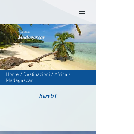
Viaggio a
Madagascar
Home
/
Destinazioni
/
Africa
/
Madagascar
Servizi