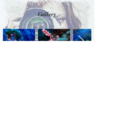
Gallery
Underwater Life Project Travel
ia Duca Cosimo - Antignano - Livorno
Destinazioni
Africa
Africa del Sud
Caraibi & Messico
Europa & Mediterraneo
Filippine
Indonesia
Maldive & Sri Lanka
Malesia
Mar Rosso