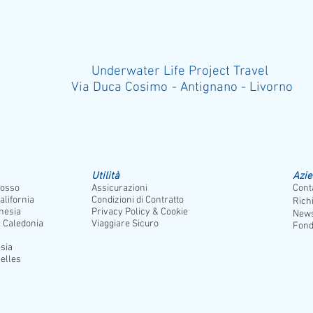
Underwater Life Project Travel
Via Duca Cosimo - Antignano - Liv
Utilità
Azi
osso
Assicurazioni
Conta
alifornia
Condizioni di Contratto
Rich
nesia
Privacy Policy & Cookie
News
 Caledonia
Viaggiare Sicuro
Fond
sia
elles