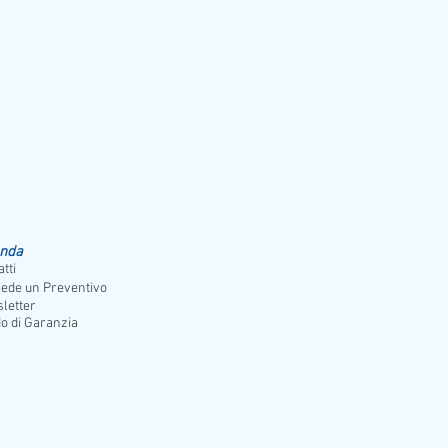
orno
enda
tti
iede un Preventivo
letter
o di Garanzia