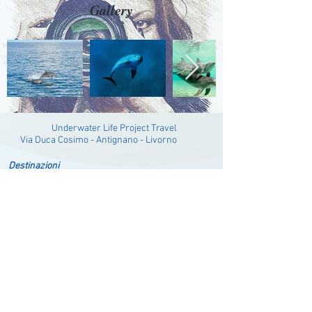
Gallery
Underwater Life Project Travel
ia Duca Cosimo - Antignano - Livorno
Destinazioni
Africa
Africa del Sud
Caraibi & Messico
Europa & Mediterraneo
Filippine
Indonesia
Maldive & Sri Lanka
Malesia
Mar Rosso
Baja California
Micronesia