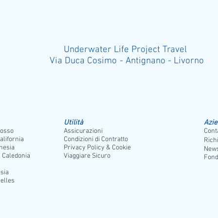
Underwater Life Project Travel
Via Duca Cosimo - Antignano - Liv
Utilità
Azi
osso
Assicurazioni
Conta
alifornia
Condizioni di Contratto
Rich
nesia
Privacy Policy & Cookie
News
 Caledonia
Viaggiare Sicuro
Fond
sia
elles