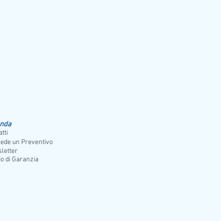
orno
enda
tti
iede un Preventivo
letter
o di Garanzia