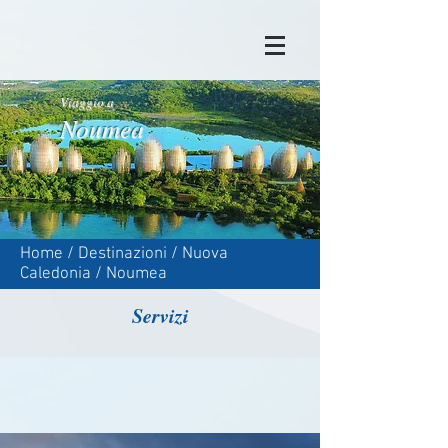
Viaggio a
Noumea
Home
/
Destinazioni
/ Nuova
Caledonia /
Noumea
Servizi