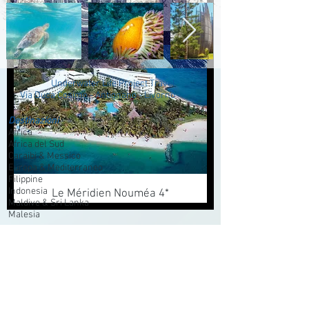
Château Royal Beach Resort & Spa 3*
Sup.
Underwater Life Project Travel
ia Duca Cosimo - Antignano - Livorno
Destinazioni
Africa
Africa del Sud
Caraibi & Messico
Europa & Mediterraneo
Filippine
Indonesia
Le Méridien Nouméa 4*
Maldive & Sri Lanka
Malesia
Mar Rosso
Baja California
Micronesia
Nuova Caledonia
Oman
Polinesia
Seychelles