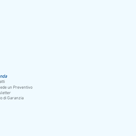
orno
enda
tti
iede un Preventivo
letter
o di Garanzia