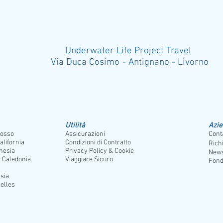
Underwater Life Project Travel
Via Duca Cosimo - Antignano - Liv
Utilità
Azi
osso
Assicurazioni
Conta
alifornia
Condizioni di Contratto
Rich
nesia
Privacy Policy & Cookie
News
 Caledonia
Viaggiare Sicuro
Fond
sia
elles