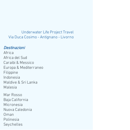
Cammellata con thè
: si attraversa il
deserto a dorso di cammello,
esplorando paesaggi unici. Si raggiunge
un accampamento beduino dove viene
offerto il thè e vengono narrati i racconti
Underwater Life Project Travel
di questo popolo.
ia Duca Cosimo - Antignano - Livorno
Parco Nazionale di Abu Galum e Three
Destinazioni
Pools:
un avventuroso safari a bordo di
Africa
una jeep 4x4 attraverso il deserto, con
Africa del Sud
visita a luoghi incantevoli, fino ad
Caraibi & Messico
arrivare alla baia dei surfisti. Qui si è
Europa & Mediterraneo
Filippine
accompagnati da una tribù di beduini,
Indonesia
insieme alle nostre guide, lungo la
Maldive & Sri Lanka
spiaggia con una suggestiva passeggiata
Malesia
in cammello fino a raggiungere uno dei
Mar Rosso
più famosi siti del Mar Rosso: Three
Baja California
Pools, dove si potrà fare snorkeling e
Micronesia
gustare un pranzo in una tipica tenda
Nuova Caledonia
Oman
beduina. Per terminare, è prevista la
Polinesia
visita alla cittadina di Dahab con
Seychelles
shopping nei bazar.