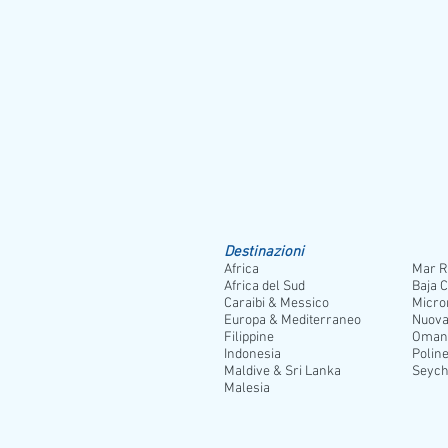
Parco Nazionale di Abu Galum e Three Pool
baia dei surfisti. Qui si è accompagnati
raggiungere uno dei più famosi siti del Mar R
Jeep safari
: un'escursione ideale per chi h
Motorata nel deserto
Il programma escursioni può subire modicihe
Destinazioni
Africa
Mar R
Africa del Sud
Baja C
Caraibi & Messico
Micro
Europa & Mediterraneo
Nuova
Filippine
Oman
Indonesia
Poline
Maldive & Sri Lanka
Seych
Malesia