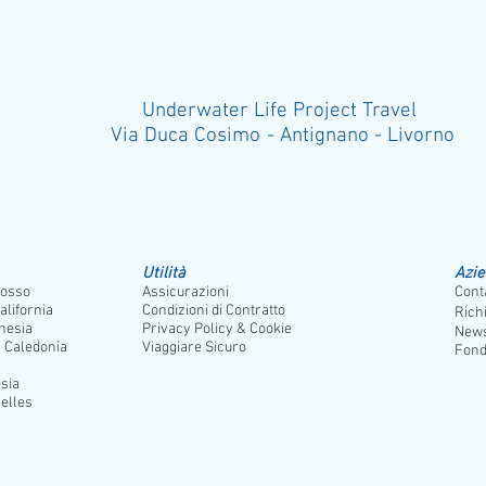
Underwater Life Project Travel
Via Duca Cosimo - Antignano - Liv
Utilità
Azi
osso
Assicurazioni
Conta
alifornia
Condizioni di Contratto
Rich
nesia
Privacy Policy & Cookie
News
 Caledonia
Viaggiare Sicuro
Fond
sia
elles