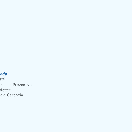
orno
enda
tti
iede un Preventivo
letter
o di Garanzia