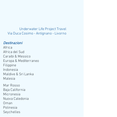
pagamento: internet cafè, negozio di
souvenir, sale conferenze con capacità
massima di 300 persone; su richiesta:
baby sitting e servizio medico esterno.
Relax e divertimenti:
2 piscine attrezzate
Underwater Life Project Travel
con ombrelloni, lettini e teli mare con
ia Duca Cosimo - Antignano - Livorno
deposito cauzionale (towel card), 4
campi da tennis (illuminazione a
Destinazioni
Africa
pagamento, attrezzatura a noleggio), 1
Africa del Sud
campo da pallacanestro, cricket,
Caraibi & Messico
palestra, ping pong, sport acquatici non
Europa & Mediterraneo
motorizzati come snorkeling, windsurf,
Filippine
Indonesia
kayak, paddle; a pagamento: sport
Maldive & Sri Lanka
acquatici motorizzati, centro diving
Malesia
esterno, casinò interno (ingresso
Mar Rosso
riservato ai maggiori di 18 anni). Nelle
Baja California
vicinanze: campi da golf Jolly Harbour
Micronesia
(18 buche) e Cedar Valley (9 e 18 buche).
Nuova Caledonia
Spiaggia:
di sabbia bianca e fina,
Oman
Polinesia
attrezzata con ombrelloni, lettini e teli
Seychelles
mare con deposito cauzionale.