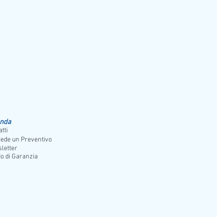
 in una tenda beduina con degustazione di un
ione del mercato dei cammelli. Possibilità di
e merci di vario genere.
ndi linee quanto è possibile visitare, quali
orno
enda
tti
iede un Preventivo
letter
o di Garanzia