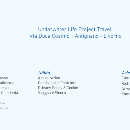
i sabbia per ammirare l’alba o il tramonto. A completare l’escursione, sosta
tè tipico.
lla scoperta di paesaggi vergini e incontaminati e per conoscere la vera tradiz
nali contrattazioni, per la vendita e l'acquisto di questi caratteristici animali 
 senza alcun preavviso. Le escursioni sopra citate sono volte a fornire a gra
Underwater Life Project Travel
avventure poter provare, nella zona.
Via Duca Cosimo - Antignano - Liv
Utilità
Azi
osso
Assicurazioni
Conta
alifornia
Condizioni di Contratto
Rich
nesia
Privacy Policy & Cookie
News
 Caledonia
Viaggiare Sicuro
Fond
sia
elles