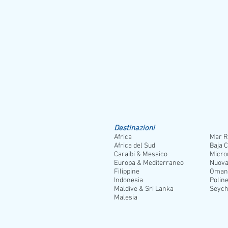
basalto, con sosta panoramica su una duna d
Shalateen
: al confine tra Egitto e Sudan, a
assistere alle tradizio
Il programma escursioni può subire modicihe
Destinazioni
Africa
Mar R
Africa del Sud
Baja C
Caraibi & Messico
Micro
Europa & Mediterraneo
Nuova
Filippine
Oman
Indonesia
Poline
Maldive & Sri Lanka
Seych
Malesia