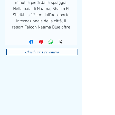
minuti a piedi dalla spiaggia.
Nella baia di Naama, Sharm El
Sheikh, a 12 km dall'aeroporto
internazionale della città, il
resort Falcon Naama Blue offre
una grande piscina all'aperto,
l'accesso a una spiaggia di
sabbia privata.
Chiedi un Preventivo
Caratterizzate da una vista sulla
città o sulle montagne, le
luminose camere, dipinte in toni
calmi, presentano l'aria
condizionata, una TV a schermo
piatto, un minibar, una
cassaforte e un bagno privato
con asciugacapelli.
Al Falcon Naama Blu troverete
un ristorante in loco in cui
assaggerete un buffet