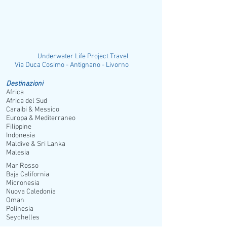
esterno. 3 piscine di cui 1 per bambini
attrezzate con ombrelloni, lettini e teli
mare gratuiti con deposito cauzionale
(towel card), idromassaggio, centro
fitness, 1 campo da tennis (illuminazione
Underwater Life Project Travel
a pagamento), bocce, ping pong, beach
ia Duca Cosimo - Antignano - Livorno
volley. A pagamento: sport nautici non
motorizzati, pesca, centro diving, sauna,
Destinazioni
Africa
massaggi e trattamenti presso la SPA.
Africa del Sud
Spiaggia:
di sabbia attrezzata con
Caraibi & Messico
ombrelloni, lettini e teli mare gratuiti
Europa & Mediterraneo
(con deposito cauzionale).
Filippine
Indonesia
Maldive & Sri Lanka
Malesia
Mar Rosso
Baja California
Micronesia
Nuova Caledonia
Oman
Polinesia
Seychelles