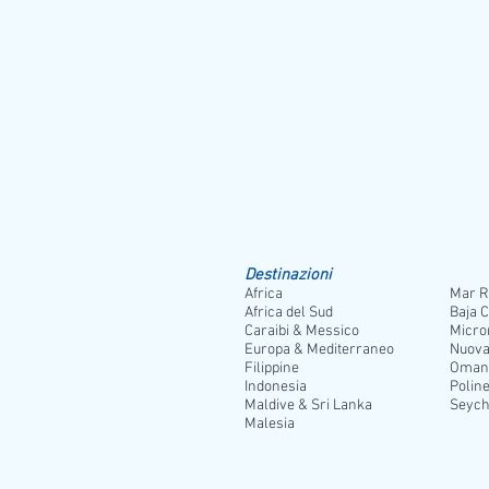
raggiungere uno dei più famosi siti del Mar R
Jeep safari
: un'escursione ideale per chi h
Motorata nel deserto
Il programma escursioni può subire modicihe
Destinazioni
Africa
Mar R
Africa del Sud
Baja C
Caraibi & Messico
Micro
Europa & Mediterraneo
Nuova
Filippine
Oman
Indonesia
Poline
Maldive & Sri Lanka
Seych
Malesia