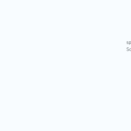
sp
So