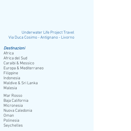
salate, panini ecc...La cena con un mix di
piatti locali, francesi ed esotici.
Servizi:
una piscina, massaggi, Wi-Fi, TV
satellitare.
Underwater Life Project Travel
ia Duca Cosimo - Antignano - Livorno
Destinazioni
Africa
Africa del Sud
Caraibi & Messico
Europa & Mediterraneo
Filippine
Indonesia
Maldive & Sri Lanka
Malesia
Mar Rosso
Baja California
Micronesia
Nuova Caledonia
Oman
Polinesia
Seychelles