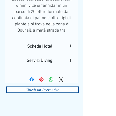
6 mini ville si “annida” in un
parco di 20 ettari formato da
centinaia di palme e altre tipi di
piante e si trova nella zona di
Bourail, a metà strada tra
Noumea e la punta
settentrionale della Grande
Scheda Hotel
Terre.
Trattamento: pensione completa
Servizi Diving
Posizione
: questo ‘ecolodge’ di qualità,
I servizi diving, verranno forniti da un
con 6 mini ville si “annida” in un parco di
diving center esterno alla struttura.
20 ettari formato da centinaia di palme e
Consigliamo la prenotazione ed il
altre tipi di piante e si trova nella zona di
relativo pagamento degli stessi prima
Bourail, a metà strada tra Noumea e la
Chiedi un Preventivo
della partenza, unitamente alla
punta settentrionale della Grande Terre.
prenotazione del soggiorno.
Dista in auto 5 minuti dal centro di
Bourail, 15 minuti dalla spiaggia più
vicina e 2 ore dall'Aeroporto