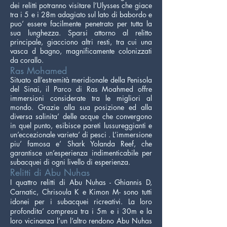
dei relitti potranno visitare l’Ulysses che giace
tra i 5 e i 28m adagiato sul lato di babordo e
puo’ essere facilmente penetrato per tutta la
sua lunghezza. Sparsi attorno al relitto
principale, giacciono altri resti, tra cui una
vasca d bagno, magnificamente colonizzati
da corallo.
Ras Mohamed
Situato all’estremità meridionale della Penisola
del Sinai, il Parco di Ras Moahmed offre
immersioni considerate tra le migliori al
mondo. Grazie alla sua posizione ed alla
diversa salinita’ delle acque che convergono
in quel punto, esibisce pareti lussureggianti e
un’eccezionale varieta’ di pesci . L’immersione
piu’ famosa e’ Shark Yolanda Reef, che
garantisce un’esperienza indimenticabile per
subacquei di ogni livello di esperienza.
Relitti di Abu Nuhas
I quattro relitti di Abu Nuhas - Ghiannis D,
Carnatic, Chrisoula K e Kimon M- sono tutti
idonei per i subacquei ricreativi. La loro
profondita’ compresa tra i 5m e i 30m e la
loro vicinanza l’un l’altro rendono Abu Nuhas