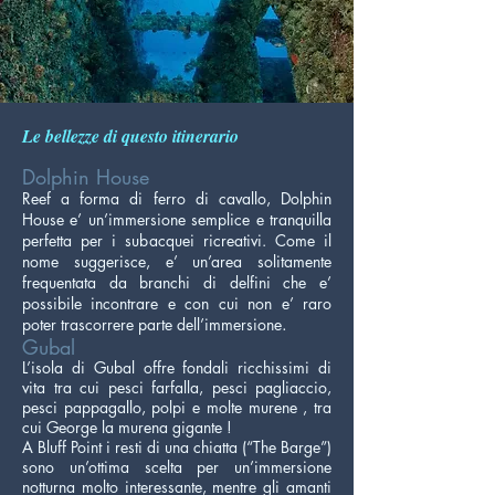
Le bellezze di questo itinerario
Dolphin House
Reef a forma di ferro di cavallo, Dolphin
House e’ un’immersione semplice e tranquilla
perfetta per i subacquei ricreativi. Come il
nome suggerisce, e’ un’area solitamente
frequentata da branchi di delfini che e’
possibile incontrare e con cui non e’ raro
poter trascorrere parte dell’immersione
.
Gubal
L’isola di Gubal offre fondali ricchissimi di
vita tra cui pesci farfalla, pesci pagliaccio,
pesci pappagallo, polpi e molte murene , tra
cui George la murena gigante !
A Bluff Point i resti di una chiatta (“The Barge”)
sono un’ottima scelta per un’immersione
notturna molto interessante, mentre gli amanti