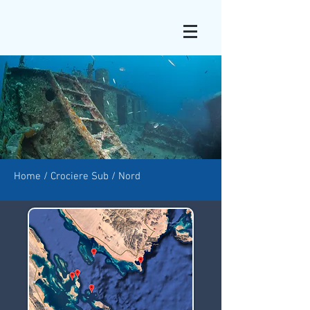
Home
/
Crociere Sub
/ Nord