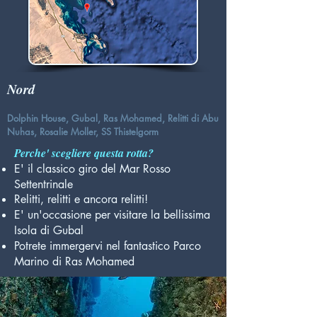
Nord
Dolphin House
,
Gubal
,
Ras Mohamed
,
Relitti di Abu
Nuhas
,
Rosalie Moller
,
SS Thistelgorm
Perche' scegliere questa rotta?
E' il classico giro del Mar Rosso
Settentrinale
Relitti, relitti e ancora relitti!
E' un'occasione per visitare la bellissima
Isola di Gubal
Potrete immergervi nel fantastico Parco
Marino di Ras Mohamed