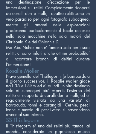
una destinazione d’eccezione per le
immersioni sui relitti. Completamente ricoperti
da coralli duri e molli, i quattro relitti sono un
vero paradiso per ogni fotografo subacqueo,
mentre gli amanti delle esplorazioni
gradiranno particolarmente il facile accesso
nella sala macchine nella sala motori del
Chrisoula K e del Ghiannis D.
Ma Abu Nuhas non e’ famosa solo per i suoi
relitti: ci sono infatti anche ottime probabilita’
di incontrare branchi di delfini durante
l’immersione !
Rosalie Moller
Nave gemella del Thsitlegorm (e bombardata
il giorno successivo), il Rosalie Moller giace
tra i 35 e i 55m ed e’ quindi un sito destinato
solo ai subacquei piu’ esperti. L’esterno del
relitto e’ ricoperto di coralli duri e molli, ed e’
regolarmente visitata da una varieta’ di
barracuda, tonni e carangidi. Cernie, pesci
leone e nuvole di pesci-vetro si nascondono
invece al suo interno.
SS Thistlegorm
I
l Thistlegorm e' uno dei relitti più famosi al
mondo, considerato un gigantesco museo