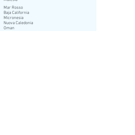
Mar Rosso
Baja California
Micronesia
Nuova Caledonia
Oman
Polinesia
Seychelles
Utilità
Assicurazioni
Condizioni di Contratto
Privacy Policy & Cookie
Viaggiare Sicuro
Azienda
Contatti
Richiede un Preventivo
Newsletter
Fondo di Garanzia
Torna Su