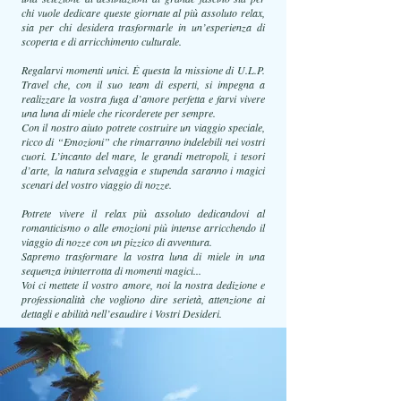
chi vuole dedicare queste giornate al più assoluto relax,
sia per chi desidera trasformarle in un’esperienza di
scoperta e di arricchimento culturale.
Regalarvi momenti unici. È questa la missione di U.L.P.
Travel che, con il suo team di esperti, si impegna a
realizzare la vostra fuga d’amore perfetta e farvi vivere
una luna di miele che ricorderete per sempre.
Con il nostro aiuto potrete costruire un viaggio speciale,
ricco di “Emozioni” che rimarranno indelebili nei vostri
cuori. L’incanto del mare, le grandi metropoli, i tesori
d’arte, la natura selvaggia e stupenda saranno i magici
scenari del vostro viaggio di nozze.
Potrete vivere il relax più assoluto dedicandovi al
romanticismo o alle emozioni più intense arricchendo il
viaggio di nozze con un pizzico di avventura.
Sapremo trasformare la vostra luna di miele in una
sequenza ininterrotta di momenti magici...
Voi ci mettete il vostro amore, noi la nostra dedizione e
professionalità che vogliono dire serietà, attenzione ai
dettagli e abilità nell’esaudire i Vostri Desideri.