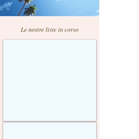
Le nostre liste in corso
Silvia & Valerio
Sri
Lanka
&
Maldive
&
Dubai
Jessica & Federico
Sri