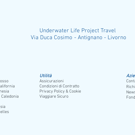
Underwater Life Project Travel
Via Duca Cosimo - Antignano - Liv
Utilità
Azi
osso
Assicurazioni
Conta
alifornia
Condizioni di Contratto
Rich
nesia
Privacy Policy & Cookie
News
 Caledonia
Viaggiare Sicuro
Fond
sia
elles