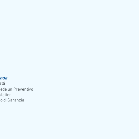
orno
enda
tti
iede un Preventivo
letter
o di Garanzia